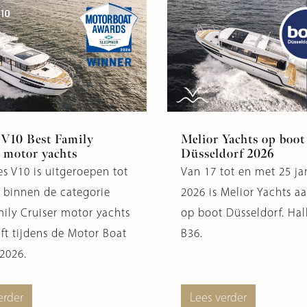
 V10 Best Family
Melior Yachts op boot
 motor yachts
Düsseldorf 2026
es V10 is uitgeroepen tot
Van 17 tot en met 25 ja
 binnen de categorie
2026 is Melior Yachts a
mily Cruiser motor yachts
op boot Düsseldorf. Hall
ft tijdens de Motor Boat
B36.
2026.
erder
Lees verder