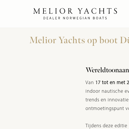
Melior Yachts op boot D
Wereld­toonaan
Van
17 tot en met 
indoor nautische ev
trends en innovati
ontmoetingspunt vo
Tijdens deze editi