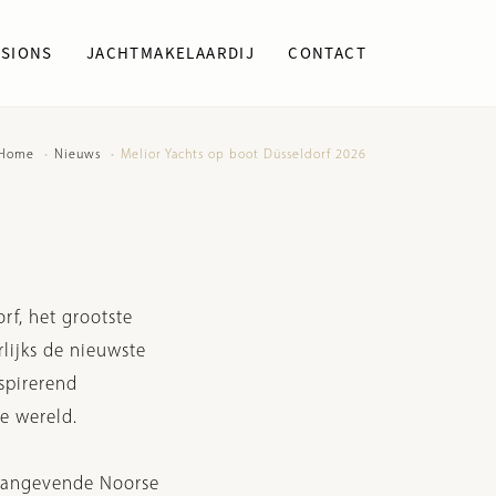
SIONS
JACHTMAKELAARDIJ
CONTACT
Home
Nieuws
Melior Yachts op boot Düsseldorf 2026
rf, het grootste
lijks de nieuwste
spirerend
e wereld.
naangevende Noorse