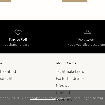
Buy & Sell
Pre-owned
Jachtmakelaardij
Hoogwaardige occasion
ns
Melior Yachts
l aanbod
Jachtmakelaardij
dracht
Exclusief dealer
Nieuws
Contact
n cookies. Klik op
cookieverklaring
om deze instellingen te wijzi
Over ons