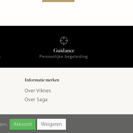
Guidance
s
Persoonlijke begeleiding
Informatie merken
Over Viknes
Over Saga
gen.